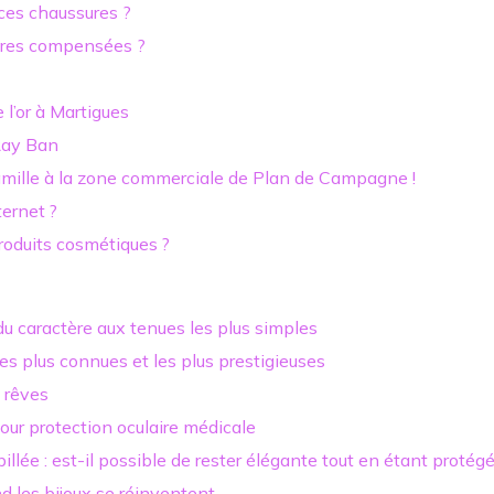
ces chaussures ?
ures compensées ?
 l’or à Martigues
Ray Ban
mille à la zone commerciale de Plan de Campagne !
ternet ?
roduits cosmétiques ?
 caractère aux tenues les plus simples
es plus connues et les plus prestigieuses
 rêves
pour protection oculaire médicale
lée : est-il possible de rester élégante tout en étant protég
nd les bijoux se réinventent