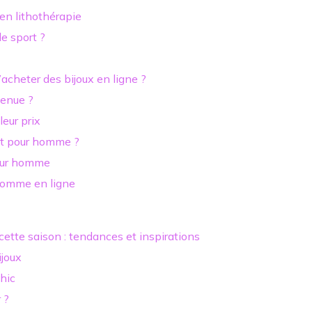
 en lithothérapie
e sport ?
acheter des bijoux en ligne ?
tenue ?
leur prix
et pour homme ?
pour homme
omme en ligne
ette saison : tendances et inspirations
ijoux
hic
 ?