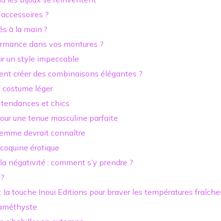
 accessoires ?
és à la main ?
ormance dans vos montures ?
ir un style impeccable
ent créer des combinaisons élégantes ?
e costume léger
 tendances et chics
our une tenue masculine parfaite
femme devrait connaître
 coquine érotique
 la négativité : comment s’y prendre ?
 ?
: la touche Inoui Editions pour braver les températures fraîche
n améthyste