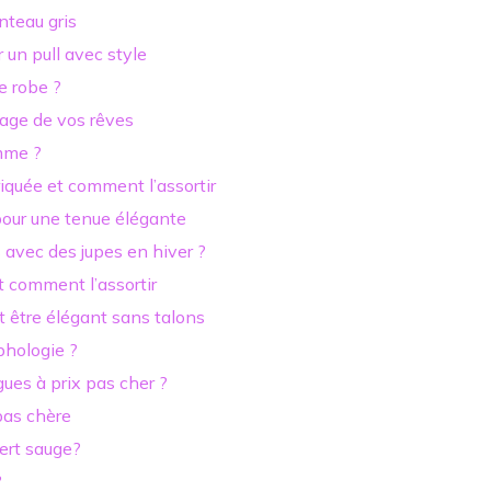
nteau gris
 un pull avec style
e robe ?
age de vos rêves
mme ?
iquée et comment l’assortir
pour une tenue élégante
avec des jupes en hiver ?
et comment l’assortir
 être élégant sans talons
phologie ?
ues à prix pas cher ?
pas chère
vert sauge?
?