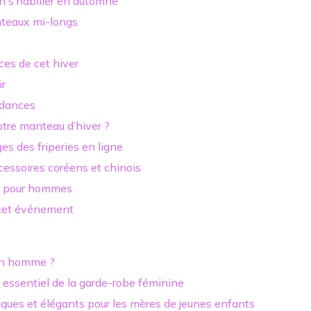
 s’habiller en automne
nteaux mi-longs
ces de cet hiver
ir
endances
tre manteau d’hiver ?
es des friperies en ligne
essoires coréens et chinois
t pour hommes
 cet événement
 un homme ?
un essentiel de la garde-robe féminine
ques et élégants pour les mères de jeunes enfants