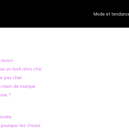
Mode et tendanc
casion
r un look rétro chic
e pas cher
 à main de marque
oie ?
ravate
pourquoi les choisir