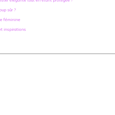
rester élégante tout en étant protégée ?
oup sûr ?
obe féminine
t inspirations