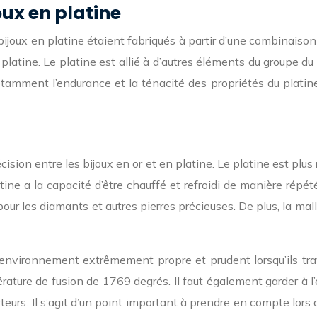
oux en platine
ijoux en platine étaient fabriqués à partir d’une combinaison de
tine. Le platine est allié à d’autres éléments du groupe du pla
tamment l’endurance et la ténacité des propriétés du platin
sion entre les bijoux en or et en platine. Le platine est plus
ne a la capacité d’être chauffé et refroidi de manière répété
ur les diamants et autres pierres précieuses. De plus, la mall
 environnement extrêmement propre et prudent lorsqu’ils tra
ture de fusion de 1769 degrés. Il faut également garder à l’e
teurs. Il s’agit d’un point important à prendre en compte lors d