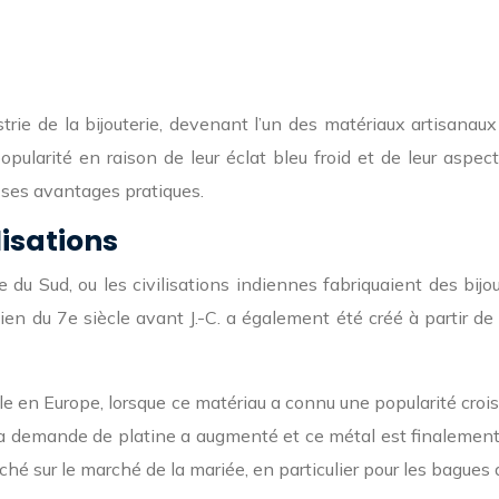
rie de la bijouterie, devenant l’un des matériaux artisanaux
pularité en raison de leur éclat bleu froid et de leur aspec
 ses avantages pratiques.
lisations
 du Sud, ou les civilisations indiennes fabriquaient des bijo
en du 7e siècle avant J.-C. a également été créé à partir de 
cle en Europe, lorsque ce matériau a connu une popularité cr
y, la demande de platine a augmenté et ce métal est finaleme
hé sur le marché de la mariée, en particulier pour les bagues de