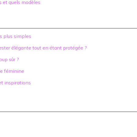
es et quels modèles
s plus simples
rester élégante tout en étant protégée ?
oup sûr ?
obe féminine
t inspirations