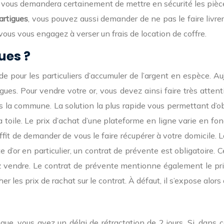
oix vous demandera certainement de mettre en sécurité les pièce
artigues
, vous pouvez aussi demander de ne pas le faire livrer
vous vous engagez à verser un frais de location de coffre.
ues ?
e pour les particuliers d’accumuler de l’argent en espèce. Au
s. Pour vendre votre or, vous devez ainsi faire très attent
 la commune. La solution la plus rapide vous permettant d’ob
a toile. Le prix d’achat d’une plateforme en ligne varie en fon
uffit de demander de vous le faire récupérer à votre domicil
e d’or en particulier, un contrat de prévente est obligatoir
z vendre. Le contrat de prévente mentionne également le prix de
icher les prix de rachat sur le contrat. À défaut, il s’expose al
ique, vous avez un délai de rétractation de 2 jours. Si, dans