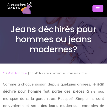
Jeans déchirés pour
hommes ou jeans
modernes?
/
Mode-hommes
/ Jeans déchirés pour hommes ou jeans modernes?
Comme à chaque saison depuis quelques années,
le jean
déchiré pour homme fait partie des pièces à
ne pas
manquer dans la garde-robe. Pouquoi? Simple: ils sont
polyvalents et sont
des jeans modernes
, capables de