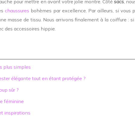
auche pour mettre en avant votre jolie montre. Côté
sacs
, nou
les
chaussures
bohèmes par excellence. Par ailleurs, si vous 
ne masse de tissu. Nous arrivons finalement à la coiffure : 
ec des accessoires hippie.
s plus simples
rester élégante tout en étant protégée ?
oup sûr ?
obe féminine
t inspirations