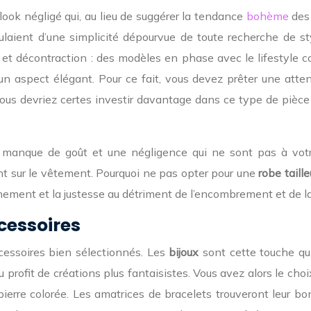
ook négligé qui, au lieu de suggérer la tendance
bohème
des 
aient d’une simplicité dépourvue de toute recherche de sty
c et décontraction : des modèles en phase avec le lifestyle 
spect élégant. Pour ce fait, vous devez prêter une attention
. Vous devriez certes investir davantage dans ce type de piè
n manque de goût et une négligence qui ne sont pas à vot
vent sur le vêtement. Pourquoi ne pas opter pour une
robe taille
ement et la justesse au détriment de l’encombrement et de la
cessoires
essoires bien sélectionnés. Les
bijoux
sont cette touche qui
rofit de créations plus fantaisistes. Vous avez alors le choix 
ierre colorée. Les amatrices de bracelets trouveront leur b