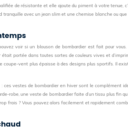
qualifiée de résistante et elle ajoute du piment à votre tenue, 
ond tranquille avec un jean slim et une chemise blanche ou qu
intemps
pouvez voir si un blouson de bombardier est fait pour vous
ait portée dans toutes sortes de couleurs vives et d’imprimé
e coupe-vent plus épaisse à des designs plus sportifs. Il exi
ais : ces vestes de bombardier en hiver sont le complément i
rde-robe, une veste de bombardier faite d’un tissu plus fin q
 trop frais ? Vous pouvez alors facilement et rapidement com
 chaud