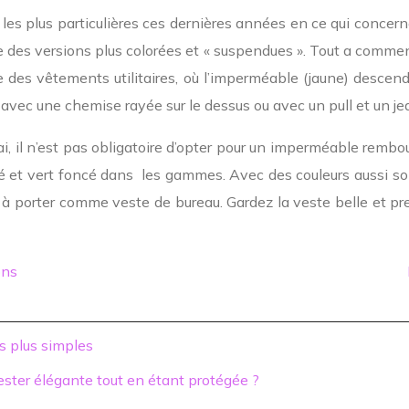
les plus particulières ces dernières années en ce qui concerne
ste des versions plus colorées et « suspendues ». Tout a comme
 des vêtements utilitaires, où l’imperméable (jaune) descen
avec une chemise rayée sur le dessus ou avec un pull et un je
i, il n’est pas obligatoire d’opter pour un imperméable rembo
cé et vert foncé dans les gammes. Avec des couleurs aussi so
 à porter comme veste de bureau. Gardez la veste belle et p
ons
s plus simples
rester élégante tout en étant protégée ?