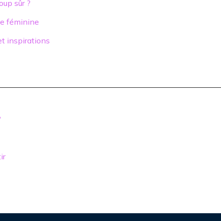
oup sûr ?
obe féminine
t inspirations
?
ir