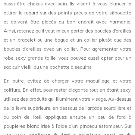
aussi être choisis avec soin. Ils visent à vous élancer, à
attirer le regard sur des points précis de votre silhouette
et doivent être placés au bon endroit avec harmonie.
Ainsi, retenez qu’il vaut mieux porter des boucles d’oreilles
et un bracelet ou une bague et un collier plutôt que des
boucles d’oreilles avec un collier. Pour agrémenter votre
robe sexy grande taille, vous pouvez aussi opter pour un
sac cuir vieilli ou une pochette à sequins.
En outre, évitez de charger votre maquillage et votre
coiffure. En effet, pour rester élégante tout en étant sexy,
utilisez des produits qui illuminent votre visage. Au-dessus
de la lèvre supérieure, en dessous de l’arcade sourcilière et
au coin de l’œil, appliquez ensuite un peu de fard à
paupières blanc irisé à l’aide d’un pinceau estompeur. Sur