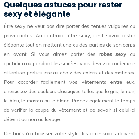
Quelques astuces pour rester
sexy et élégante
Être sexy ne veut pas dire porter des tenues vulgaires ou
provocantes. Au contraire, être sexy, c’est savoir rester
élégante tout en mettant une ou des parties de son corps
en avant. Si vous aimez porter des
robes sexy
au
quotidien ou pendant les soirées, vous devez accorder une
attention particulière au choix des coloris et des matières.
Pour accorder facilement vos vêtements entre eux,
choisissez des couleurs classiques telles que le gris, le noir,
le bleu, le marron ou le blanc. Prenez également le temps
de vérifier la coupe du vêtement et de savoir si celui-ci
déteint ou non au lavage.
Destinés à rehausser votre style, les accessoires doivent