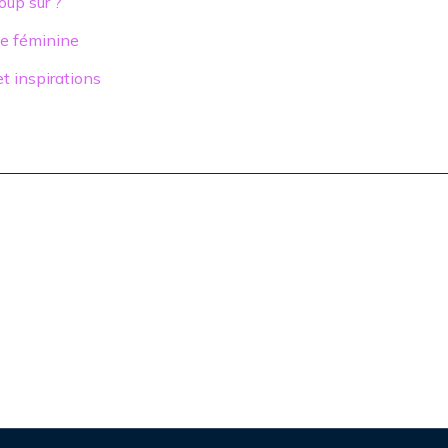
oup sûr ?
obe féminine
t inspirations