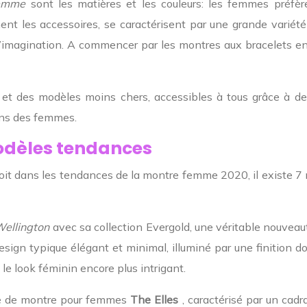
femme
sont les matières et les couleurs: les femmes préfèr
nt les accessoires, se caractérisent par une grande variét
imagination. A commencer par les montres aux bracelets en cu
s et des modèles moins chers, accessibles à tous grâce à d
oins des femmes.
odèles tendances
t dans les tendances de la montre femme 2020, il existe 7 mo
Wellington
avec sa collection Evergold, une véritable nouvea
sign typique élégant et minimal, illuminé par une finition do
 le look féminin encore plus intrigant.
e de montre pour femmes
The Elles
, caractérisé par un cad